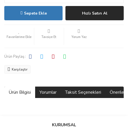
Sepete Ekle
Hızlı Satın Al
Tavsiye Et
Yorum Yaz
Ürün Paylaş :
Karşılaştır
Ürün Bilgisi
Yorumlar
Taksit Seçenekleri
Önerilerin
Bu ürünün fiyat bilgisi, resim, ürün açıklamalarında ve diğer
konularda yetersiz gördüğünüz noktaları öneri formunu kullanarak
Bu ürüne ilk yorumu siz yapın!
KURUMSAL
tarafımıza iletebilirsiniz.