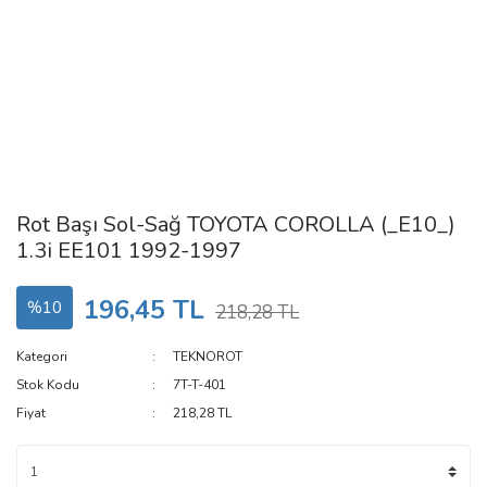
Rot Başı Sol-Sağ TOYOTA COROLLA (_E10_)
1.3i EE101 1992-1997
196,45 TL
%10
218,28 TL
Kategori
TEKNOROT
Stok Kodu
7T-T-401
Fiyat
218,28 TL