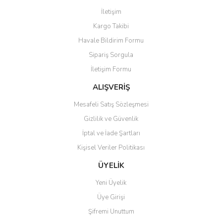
Görüş ve önerileriniz için teşekkür ederiz.
İletişim
Yorum Yaz
Kargo Takibi
Ürün resmi kalitesiz, bozuk veya görüntülenemiyor.
Havale Bildirim Formu
Ürün açıklamasında eksik bilgiler bulunuyor.
Sipariş Sorgula
Ürün bilgilerinde hatalar bulunuyor.
İletişim Formu
Ürün fiyatı diğer sitelerden daha pahalı.
Bu ürüne benzer farklı alternatifler olmalı.
ALIŞVERİŞ
Mesafeli Satış Sözleşmesi
Gizlilik ve Güvenlik
İptal ve İade Şartları
Kişisel Veriler Politikası
Gönder
ÜYELİK
Yeni Üyelik
Üye Girişi
Şifremi Unuttum