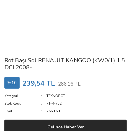
Rot Başı Sol RENAULT KANGOO (KW0/1) 1.5
DCI 2008-
239,54 TL
%10
266,16 TL
Kategori
TEKNOROT
Stok Kodu
7T-R-752
Fiyat
266,16 TL
Gelince Haber Ver