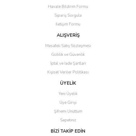
Havale Bildirim Formu
Ürün açıklamasında eksik bilgiler bulunuyor.
Sipariş Sorgula
Ürün bilgilerinde hatalar bulunuyor.
İletişim Formu
Ürün fiyatı diğer sitelerden daha pahalı.
Bu ürüne benzer farklı alternatifler olmalı.
ALIŞVERİŞ
Mesafeli Satış Sözleşmesi
Gizlilik ve Güvenlik
İptal ve İade Şartları
Kişisel Veriler Politikası
Gönder
ÜYELİK
Yeni Üyelik
Üye Girişi
Şifremi Unuttum
Sepetiniz
BİZİ TAKİP EDİN