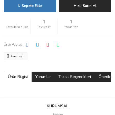
Sepete Ekle
Hızlı Satın Al
Tavsiye Et
Yorum Yaz
Ürün Paylaş :
Karşılaştır
Ürün Bilgisi
Yorumlar
Taksit Seçenekleri
Önerilerin
Bu ürünün fiyat bilgisi, resim, ürün açıklamalarında ve diğer
konularda yetersiz gördüğünüz noktaları öneri formunu kullanarak
Bu ürüne ilk yorumu siz yapın!
KURUMSAL
tarafımıza iletebilirsiniz.
Görüş ve önerileriniz için teşekkür ederiz.