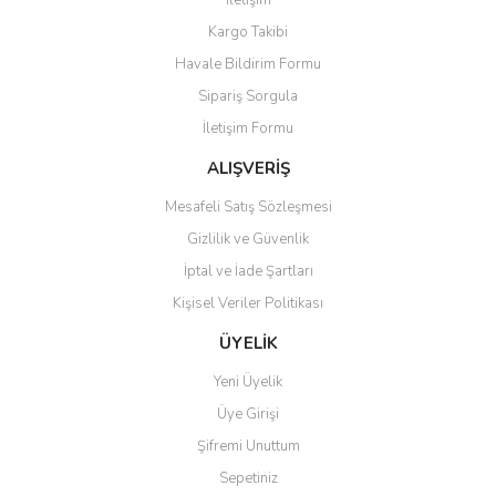
İletişim
Yorum Yaz
Kargo Takibi
Ürün resmi kalitesiz, bozuk veya görüntülenemiyor.
Havale Bildirim Formu
Ürün açıklamasında eksik bilgiler bulunuyor.
Sipariş Sorgula
Ürün bilgilerinde hatalar bulunuyor.
İletişim Formu
Ürün fiyatı diğer sitelerden daha pahalı.
Bu ürüne benzer farklı alternatifler olmalı.
ALIŞVERİŞ
Mesafeli Satış Sözleşmesi
Gizlilik ve Güvenlik
İptal ve İade Şartları
Kişisel Veriler Politikası
Gönder
ÜYELİK
Yeni Üyelik
Üye Girişi
Şifremi Unuttum
Sepetiniz