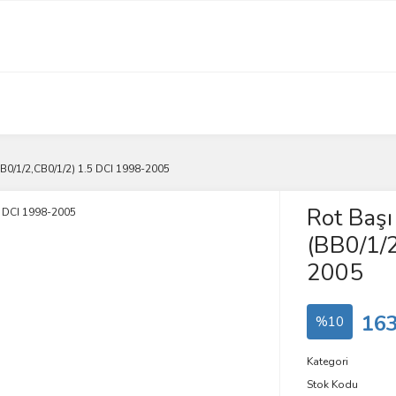
BB0/1/2,CB0/1/2) 1.5 DCI 1998-2005
Rot Başı
(BB0/1/
2005
163
%10
Kategori
Stok Kodu