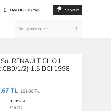
Üye Ol
Giriş Yap
Sepetim
/
 Sol RENAULT CLIO II
2,CB0/1/2) 1.5 DCI 1998-
,67 TL
181,86 TL
TEKNOROT
7T-R-732