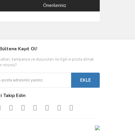
Önerileriniz
ımıza iletebilirsiniz.
Bültene Kayıt Ol!
satları, kampanya ve duyuruları ile ilgili e-posta almak
er misiniz?
EKLE
zi Takip Edin