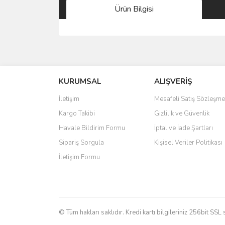
Ürün Bilgisi
Bu ürünün fiyat bilgisi, resim, ürün açıklamalarında 
Görüş ve önerileriniz için teşekkür ederiz.
KURUMSAL
ALIŞVERİŞ
Ürün resmi kalitesiz, bozuk veya görüntülenemiyo
Ürün açıklamasında eksik bilgiler bulunuyor.
İletişim
Mesafeli Satış Sözleşme
Ürün bilgilerinde hatalar bulunuyor.
Kargo Takibi
Gizlilik ve Güvenlik
Ürün fiyatı diğer sitelerden daha pahalı.
Havale Bildirim Formu
İptal ve İade Şartları
Bu ürüne benzer farklı alternatifler olmalı.
Sipariş Sorgula
Kişisel Veriler Politikası
İletişim Formu
© Tüm hakları saklıdır. Kredi kartı bilgileriniz 256bit SSL 