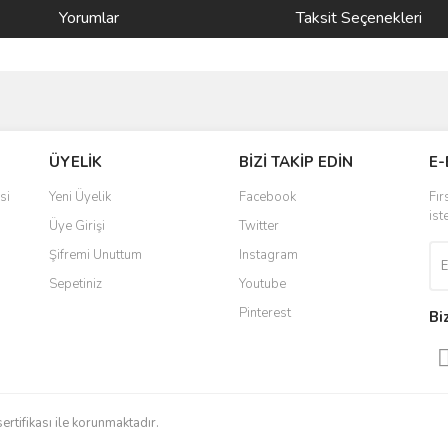
Yorumlar
Taksit Seçenekleri
ve diğer konularda yetersiz gördüğünüz noktaları öneri formunu kullanarak taraf
Bu ürüne ilk yorumu siz yapın!
ÜYELİK
BİZİ TAKİP EDİN
E-
r.
Yorum Yaz
si
Yeni Üyelik
Facebook
Fır
ist
Üye Girişi
Twitter
Şifremi Unuttum
Instagram
Sepetiniz
Youtube
Pinterest
Bi
Gönder
sertifikası ile korunmaktadır.