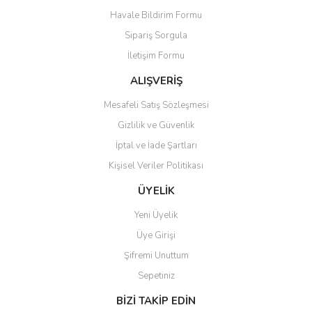
Havale Bildirim Formu
Ürün açıklamasında eksik bilgiler bulunuyor.
Sipariş Sorgula
Ürün bilgilerinde hatalar bulunuyor.
İletişim Formu
Ürün fiyatı diğer sitelerden daha pahalı.
Bu ürüne benzer farklı alternatifler olmalı.
ALIŞVERİŞ
Mesafeli Satış Sözleşmesi
Gizlilik ve Güvenlik
İptal ve İade Şartları
Kişisel Veriler Politikası
Gönder
ÜYELİK
Yeni Üyelik
Üye Girişi
Şifremi Unuttum
Sepetiniz
BİZİ TAKİP EDİN