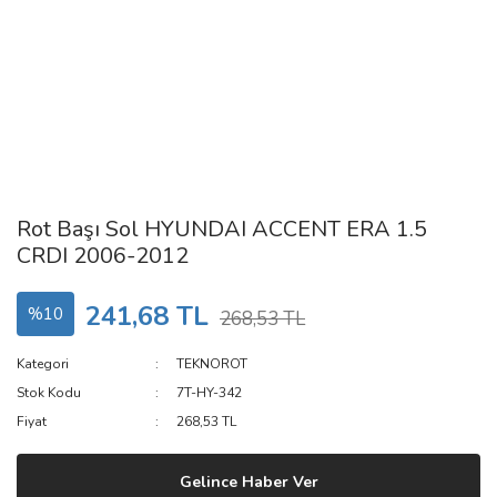
Rot Başı Sol HYUNDAI ACCENT ERA 1.5
CRDI 2006-2012
241,68 TL
%10
268,53 TL
Kategori
TEKNOROT
Stok Kodu
7T-HY-342
Fiyat
268,53 TL
Gelince Haber Ver