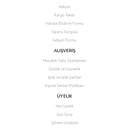
Görüş ve önerileriniz için teşekkür ederiz.
İletişim
Yorum Yaz
Kargo Takibi
Ürün resmi kalitesiz, bozuk veya görüntülenemiyor.
Havale Bildirim Formu
Ürün açıklamasında eksik bilgiler bulunuyor.
Sipariş Sorgula
Ürün bilgilerinde hatalar bulunuyor.
İletişim Formu
Ürün fiyatı diğer sitelerden daha pahalı.
Bu ürüne benzer farklı alternatifler olmalı.
ALIŞVERİŞ
Mesafeli Satış Sözleşmesi
Gizlilik ve Güvenlik
İptal ve İade Şartları
Kişisel Veriler Politikası
Gönder
ÜYELİK
Yeni Üyelik
Üye Girişi
Şifremi Unuttum