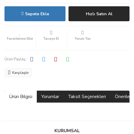
Sepete Ekle
Hızlı Satın Al
Tavsiye Et
Yorum Yaz
Ürün Paylaş :
Karşılaştır
Ürün Bilgisi
Yorumlar
Taksit Seçenekleri
Önerilerin
Bu ürünün fiyat bilgisi, resim, ürün açıklamalarında ve diğer
konularda yetersiz gördüğünüz noktaları öneri formunu kullanarak
Bu ürüne ilk yorumu siz yapın!
KURUMSAL
tarafımıza iletebilirsiniz.