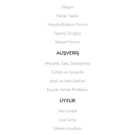
Görüş ve önerileriniz için teşekkür ederiz.
İletişim
Yorum Yaz
Kargo Takibi
Ürün resmi kalitesiz, bozuk veya görüntülenemiyor.
Havale Bildirim Formu
Ürün açıklamasında eksik bilgiler bulunuyor.
Sipariş Sorgula
Ürün bilgilerinde hatalar bulunuyor.
İletişim Formu
Ürün fiyatı diğer sitelerden daha pahalı.
Bu ürüne benzer farklı alternatifler olmalı.
ALIŞVERİŞ
Mesafeli Satış Sözleşmesi
Gizlilik ve Güvenlik
İptal ve İade Şartları
Kişisel Veriler Politikası
Gönder
ÜYELİK
Yeni Üyelik
Üye Girişi
Şifremi Unuttum