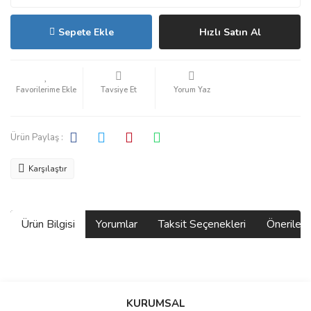
Sepete Ekle
Hızlı Satın Al
Tavsiye Et
Yorum Yaz
Ürün Paylaş :
Karşılaştır
Ürün Bilgisi
Yorumlar
Taksit Seçenekleri
Önerilerin
Bu ürünün fiyat bilgisi, resim, ürün açıklamalarında ve diğer
konularda yetersiz gördüğünüz noktaları öneri formunu kullanarak
Bu ürüne ilk yorumu siz yapın!
KURUMSAL
tarafımıza iletebilirsiniz.