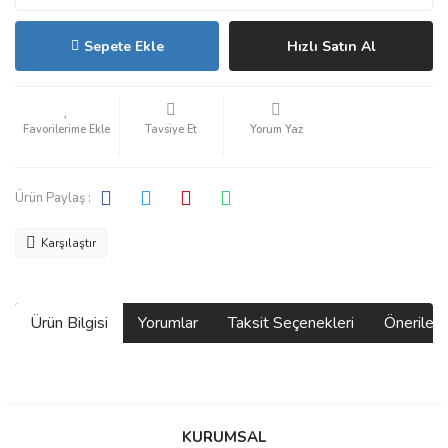
Sepete Ekle
Hızlı Satın Al
Tavsiye Et
Yorum Yaz
Ürün Paylaş :
Karşılaştır
Ürün Bilgisi
Yorumlar
Taksit Seçenekleri
Önerilerin
Bu ürünün fiyat bilgisi, resim, ürün açıklamalarında ve diğer
konularda yetersiz gördüğünüz noktaları öneri formunu kullanarak
Bu ürüne ilk yorumu siz yapın!
KURUMSAL
tarafımıza iletebilirsiniz.