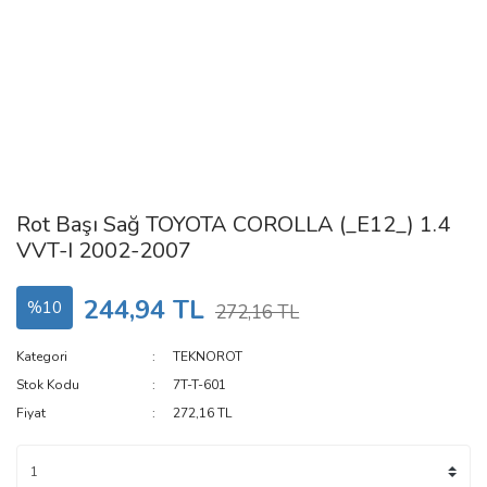
Rot Başı Sağ TOYOTA COROLLA (_E12_) 1.4
VVT-I 2002-2007
244,94 TL
%10
272,16 TL
Kategori
TEKNOROT
Stok Kodu
7T-T-601
Fiyat
272,16 TL