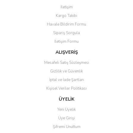
Görüş ve önerileriniz için teşekkür ederiz.
İletişim
Yorum Yaz
Kargo Takibi
Ürün resmi kalitesiz, bozuk veya görüntülenemiyor.
Havale Bildirim Formu
Ürün açıklamasında eksik bilgiler bulunuyor.
Sipariş Sorgula
Ürün bilgilerinde hatalar bulunuyor.
İletişim Formu
Ürün fiyatı diğer sitelerden daha pahalı.
Bu ürüne benzer farklı alternatifler olmalı.
ALIŞVERİŞ
Mesafeli Satış Sözleşmesi
Gizlilik ve Güvenlik
İptal ve İade Şartları
Kişisel Veriler Politikası
Gönder
ÜYELİK
Yeni Üyelik
Üye Girişi
Şifremi Unuttum