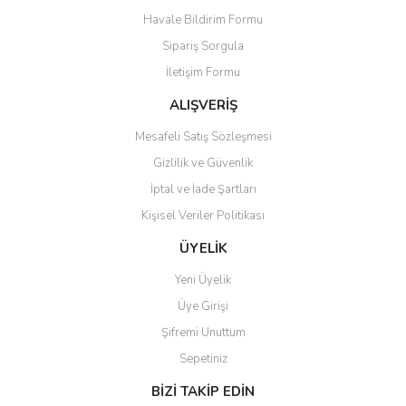
Havale Bildirim Formu
Ürün açıklamasında eksik bilgiler bulunuyor.
Sipariş Sorgula
Ürün bilgilerinde hatalar bulunuyor.
İletişim Formu
Ürün fiyatı diğer sitelerden daha pahalı.
Bu ürüne benzer farklı alternatifler olmalı.
ALIŞVERİŞ
Mesafeli Satış Sözleşmesi
Gizlilik ve Güvenlik
İptal ve İade Şartları
Kişisel Veriler Politikası
Gönder
ÜYELİK
Yeni Üyelik
Üye Girişi
Şifremi Unuttum
Sepetiniz
BİZİ TAKİP EDİN