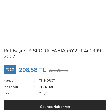
Rot Başı Sağ SKODA FABIA (6Y2) 1.4i 1999-
2007
208,58 TL
%10
231,75 TL
Kategori
TEKNOROT
Stok Kodu
7T-SK-401
Fiyat
231,75 TL
Gelince Haber Ver