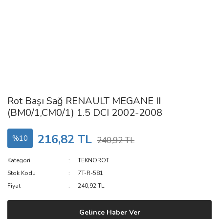
Rot Başı Sağ RENAULT MEGANE II
(BM0/1,CM0/1) 1.5 DCI 2002-2008
216,82 TL
%10
240,92 TL
Kategori
TEKNOROT
Stok Kodu
7T-R-581
Fiyat
240,92 TL
Gelince Haber Ver