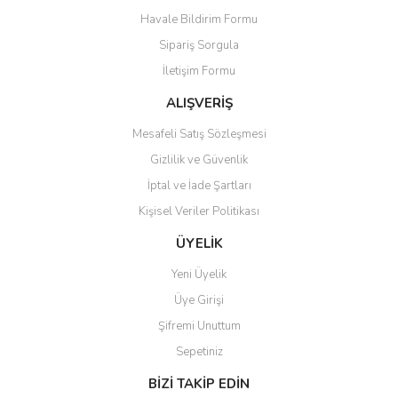
Havale Bildirim Formu
Ürün açıklamasında eksik bilgiler bulunuyor.
Sipariş Sorgula
Ürün bilgilerinde hatalar bulunuyor.
İletişim Formu
Ürün fiyatı diğer sitelerden daha pahalı.
Bu ürüne benzer farklı alternatifler olmalı.
ALIŞVERİŞ
Mesafeli Satış Sözleşmesi
Gizlilik ve Güvenlik
İptal ve İade Şartları
Kişisel Veriler Politikası
Gönder
ÜYELİK
Yeni Üyelik
Üye Girişi
Şifremi Unuttum
Sepetiniz
BİZİ TAKİP EDİN