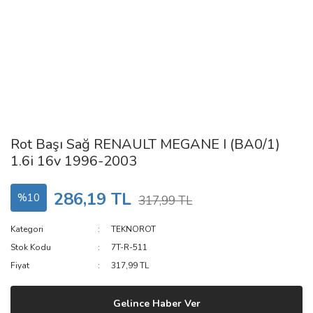
Rot Başı Sağ RENAULT MEGANE I (BA0/1)
1.6i 16v 1996-2003
286,19 TL
%10
317,99 TL
Kategori
TEKNOROT
Stok Kodu
7T-R-511
Fiyat
317,99 TL
Gelince Haber Ver