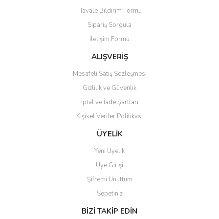
Havale Bildirim Formu
Ürün açıklamasında eksik bilgiler bulunuyor.
Sipariş Sorgula
Ürün bilgilerinde hatalar bulunuyor.
İletişim Formu
Ürün fiyatı diğer sitelerden daha pahalı.
Bu ürüne benzer farklı alternatifler olmalı.
ALIŞVERİŞ
Mesafeli Satış Sözleşmesi
Gizlilik ve Güvenlik
İptal ve İade Şartları
Kişisel Veriler Politikası
Gönder
ÜYELİK
Yeni Üyelik
Üye Girişi
Şifremi Unuttum
Sepetiniz
BİZİ TAKİP EDİN