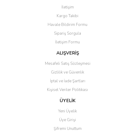
Görüş ve önerileriniz için teşekkür ederiz.
İletişim
Yorum Yaz
Kargo Takibi
Ürün resmi kalitesiz, bozuk veya görüntülenemiyor.
Havale Bildirim Formu
Ürün açıklamasında eksik bilgiler bulunuyor.
Sipariş Sorgula
Ürün bilgilerinde hatalar bulunuyor.
İletişim Formu
Ürün fiyatı diğer sitelerden daha pahalı.
Bu ürüne benzer farklı alternatifler olmalı.
ALIŞVERİŞ
Mesafeli Satış Sözleşmesi
Gizlilik ve Güvenlik
İptal ve İade Şartları
Kişisel Veriler Politikası
Gönder
ÜYELİK
Yeni Üyelik
Üye Girişi
Şifremi Unuttum