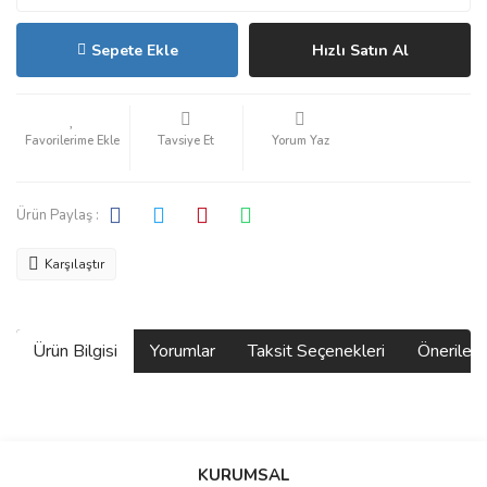
Sepete Ekle
Hızlı Satın Al
Tavsiye Et
Yorum Yaz
Ürün Paylaş :
Karşılaştır
Ürün Bilgisi
Yorumlar
Taksit Seçenekleri
Önerilerin
Bu ürünün fiyat bilgisi, resim, ürün açıklamalarında ve diğer
konularda yetersiz gördüğünüz noktaları öneri formunu kullanarak
Bu ürüne ilk yorumu siz yapın!
KURUMSAL
tarafımıza iletebilirsiniz.