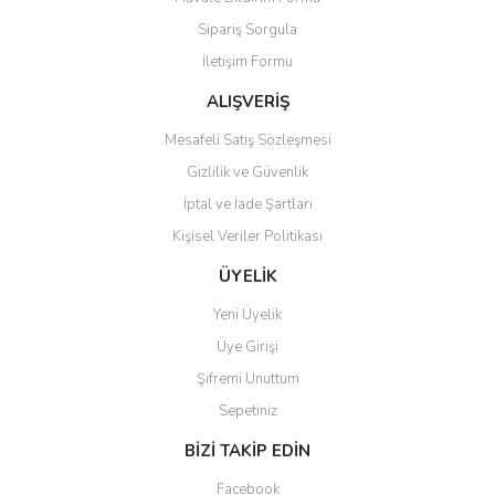
Ürün açıklamasında eksik bilgiler bulunuyor.
Sipariş Sorgula
Ürün bilgilerinde hatalar bulunuyor.
İletişim Formu
Ürün fiyatı diğer sitelerden daha pahalı.
Bu ürüne benzer farklı alternatifler olmalı.
ALIŞVERİŞ
Mesafeli Satış Sözleşmesi
Gizlilik ve Güvenlik
İptal ve İade Şartları
Kişisel Veriler Politikası
Gönder
ÜYELİK
Yeni Üyelik
Üye Girişi
Şifremi Unuttum
Sepetiniz
BİZİ TAKİP EDİN
Facebook