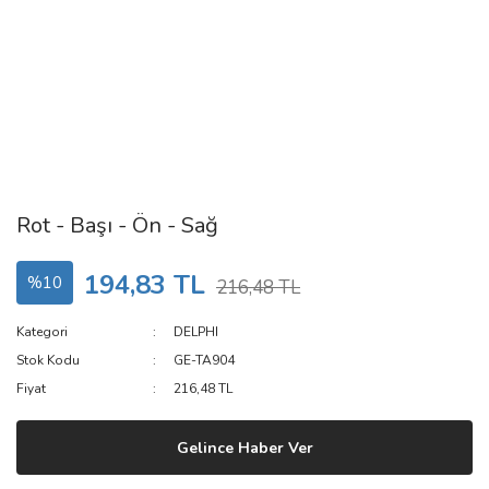
Rot - Başı - Ön - Sağ
194,83 TL
%10
216,48 TL
Kategori
DELPHI
Stok Kodu
GE-TA904
Fiyat
216,48 TL
Gelince Haber Ver