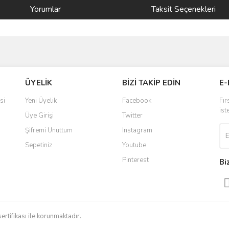
Yorumlar
Taksit Seçenekleri
ve diğer konularda yetersiz gördüğünüz noktaları öneri formunu kullanarak taraf
Bu ürüne ilk yorumu siz yapın!
ÜYELİK
BİZİ TAKİP EDİN
E-
r.
Yorum Yaz
si
Yeni Üyelik
Facebook
Fır
ist
Üye Girişi
Twitter
Şifremi Unuttum
Instagram
Sepetiniz
Youtube
Pinterest
Bi
Gönder
sertifikası ile korunmaktadır.