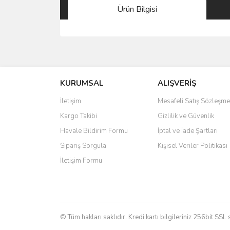
Ürün Bilgisi
Bu ürünün fiyat bilgisi, resim, ürün açıklamalarında 
Görüş ve önerileriniz için teşekkür ederiz.
KURUMSAL
ALIŞVERİŞ
Ürün resmi kalitesiz, bozuk veya görüntülenemiyo
Ürün açıklamasında eksik bilgiler bulunuyor.
İletişim
Mesafeli Satış Sözleşme
Ürün bilgilerinde hatalar bulunuyor.
Kargo Takibi
Gizlilik ve Güvenlik
Ürün fiyatı diğer sitelerden daha pahalı.
Havale Bildirim Formu
İptal ve İade Şartları
Bu ürüne benzer farklı alternatifler olmalı.
Sipariş Sorgula
Kişisel Veriler Politikası
İletişim Formu
© Tüm hakları saklıdır. Kredi kartı bilgileriniz 256bit SSL 