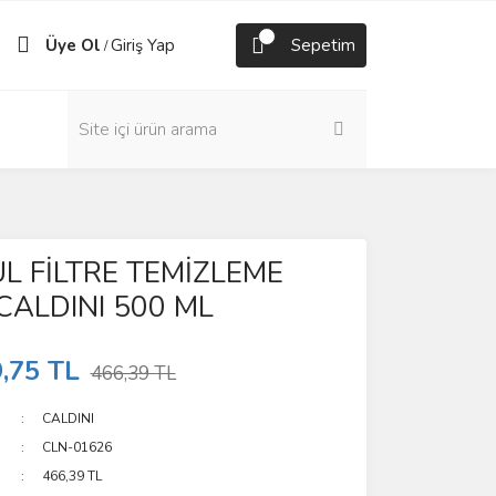
Üye Ol
Giriş Yap
Sepetim
/
L FİLTRE TEMİZLEME
CALDINI 500 ML
,75 TL
466,39 TL
CALDINI
CLN-01626
466,39 TL