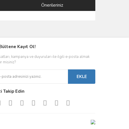
Önerileriniz
ımıza iletebilirsiniz.
Bültene Kayıt Ol!
satları, kampanya ve duyuruları ile ilgili e-posta almak
er misiniz?
EKLE
zi Takip Edin