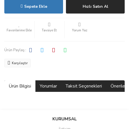
Sepete Ekle
Hızlı Satın Al
Tavsiye Et
Yorum Yaz
Ürün Paylaş :
Karşılaştır
Ürün Bilgisi
Yorumlar
Taksit Seçenekleri
Önerilerin
Bu ürünün fiyat bilgisi, resim, ürün açıklamalarında ve diğer
konularda yetersiz gördüğünüz noktaları öneri formunu kullanarak
Bu ürüne ilk yorumu siz yapın!
KURUMSAL
tarafımıza iletebilirsiniz.
Görüş ve önerileriniz için teşekkür ederiz.