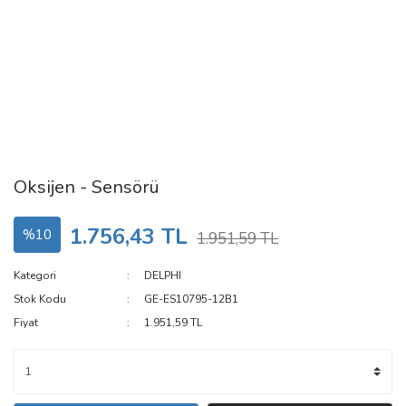
Oksijen - Sensörü
1.756,43 TL
%10
1.951,59 TL
Kategori
DELPHI
Stok Kodu
GE-ES10795-12B1
Fiyat
1.951,59 TL