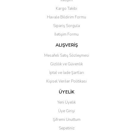
İletişim
Yorum Yaz
Kargo Takibi
Ürün resmi kalitesiz, bozuk veya görüntülenemiyor.
Havale Bildirim Formu
Ürün açıklamasında eksik bilgiler bulunuyor.
Sipariş Sorgula
Ürün bilgilerinde hatalar bulunuyor.
İletişim Formu
Ürün fiyatı diğer sitelerden daha pahalı.
Bu ürüne benzer farklı alternatifler olmalı.
ALIŞVERİŞ
Mesafeli Satış Sözleşmesi
Gizlilik ve Güvenlik
İptal ve İade Şartları
Kişisel Veriler Politikası
Gönder
ÜYELİK
Yeni Üyelik
Üye Girişi
Şifremi Unuttum
Sepetiniz