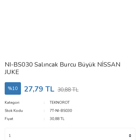
NI-BS030 Salıncak Burcu Büyük NİSSAN
JUKE
27,79 TL
%10
30,88 TL
Kategori
TEKNOROT
Stok Kodu
7T-NI-BS030
Fiyat
30,88 TL