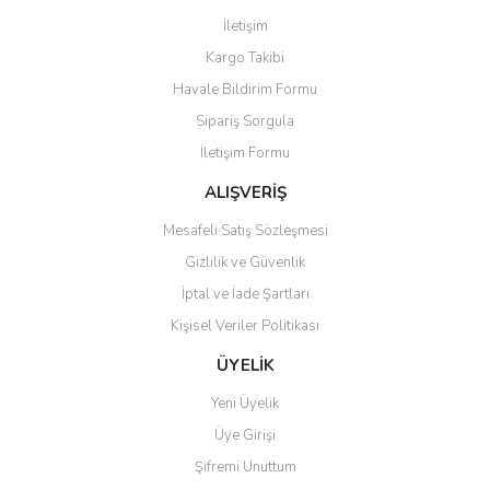
Görüş ve önerileriniz için teşekkür ederiz.
İletişim
Yorum Yaz
Kargo Takibi
Ürün resmi kalitesiz, bozuk veya görüntülenemiyor.
Havale Bildirim Formu
Ürün açıklamasında eksik bilgiler bulunuyor.
Sipariş Sorgula
Ürün bilgilerinde hatalar bulunuyor.
İletişim Formu
Ürün fiyatı diğer sitelerden daha pahalı.
Bu ürüne benzer farklı alternatifler olmalı.
ALIŞVERİŞ
Mesafeli Satış Sözleşmesi
Gizlilik ve Güvenlik
İptal ve İade Şartları
Kişisel Veriler Politikası
Gönder
ÜYELİK
Yeni Üyelik
Üye Girişi
Şifremi Unuttum