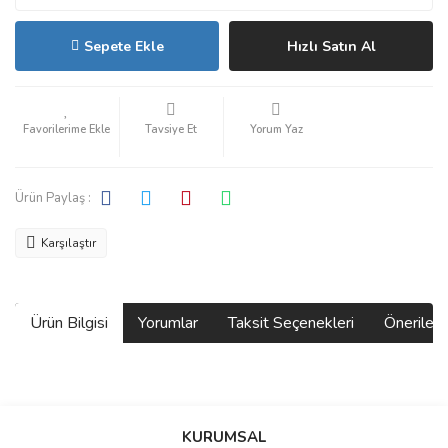
Sepete Ekle
Hızlı Satın Al
Tavsiye Et
Yorum Yaz
Ürün Paylaş :
Karşılaştır
Ürün Bilgisi
Yorumlar
Taksit Seçenekleri
Önerilerin
Bu ürünün fiyat bilgisi, resim, ürün açıklamalarında ve diğer
konularda yetersiz gördüğünüz noktaları öneri formunu kullanarak
Bu ürüne ilk yorumu siz yapın!
KURUMSAL
tarafımıza iletebilirsiniz.