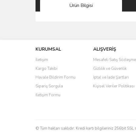
Ürün Bilgisi
Bu ürünün fiyat bilgisi, resim, ürün açıklamalarında 
Görüş ve önerileriniz için teşekkür ederiz.
KURUMSAL
ALIŞVERİŞ
Ürün resmi kalitesiz, bozuk veya görüntülenemiyo
Ürün açıklamasında eksik bilgiler bulunuyor.
İletişim
Mesafeli Satış Sözleşme
Ürün bilgilerinde hatalar bulunuyor.
Kargo Takibi
Gizlilik ve Güvenlik
Ürün fiyatı diğer sitelerden daha pahalı.
Havale Bildirim Formu
İptal ve İade Şartları
Bu ürüne benzer farklı alternatifler olmalı.
Sipariş Sorgula
Kişisel Veriler Politikası
İletişim Formu
© Tüm hakları saklıdır. Kredi kartı bilgileriniz 256bit SSL 