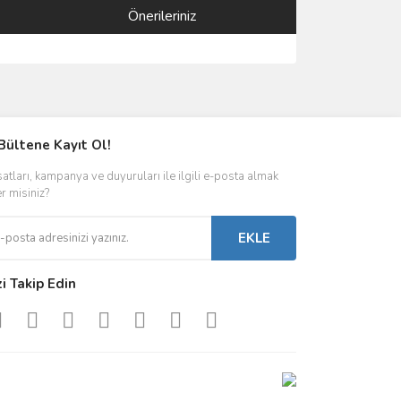
Önerileriniz
ımıza iletebilirsiniz.
Bültene Kayıt Ol!
satları, kampanya ve duyuruları ile ilgili e-posta almak
er misiniz?
EKLE
zi Takip Edin