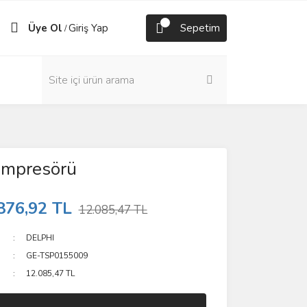
Üye Ol
Giriş Yap
Sepetim
/
ompresörü
876,92 TL
12.085,47 TL
DELPHI
GE-TSP0155009
12.085,47 TL