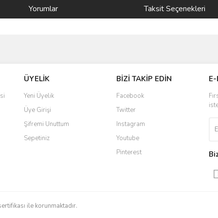
Yorumlar
Taksit Seçenekleri
ve diğer konularda yetersiz gördüğünüz noktaları öneri formunu kullanarak taraf
Bu ürüne ilk yorumu siz yapın!
ÜYELİK
BİZİ TAKİP EDİN
E-
r.
Yorum Yaz
si
Yeni Üyelik
Facebook
Fır
ist
Üye Girişi
Twitter
Şifremi Unuttum
Instagram
Sepetiniz
Youtube
Pinterest
Bi
Gönder
sertifikası ile korunmaktadır.