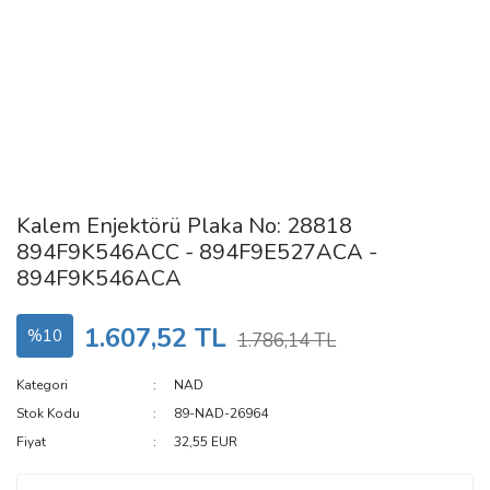
Kalem Enjektörü Plaka No: 28818
894F9K546ACC - 894F9E527ACA -
894F9K546ACA
1.607,52 TL
%10
1.786,14 TL
Kategori
NAD
Stok Kodu
89-NAD-26964
Fiyat
32,55 EUR