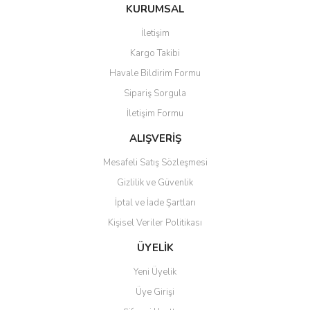
Bu ürüne ilk yorumu siz yapın!
KURUMSAL
tarafımıza iletebilirsiniz.
Görüş ve önerileriniz için teşekkür ederiz.
İletişim
Yorum Yaz
Kargo Takibi
Ürün resmi kalitesiz, bozuk veya görüntülenemiyor.
Havale Bildirim Formu
Ürün açıklamasında eksik bilgiler bulunuyor.
Sipariş Sorgula
Ürün bilgilerinde hatalar bulunuyor.
İletişim Formu
Ürün fiyatı diğer sitelerden daha pahalı.
Bu ürüne benzer farklı alternatifler olmalı.
ALIŞVERİŞ
Mesafeli Satış Sözleşmesi
Gizlilik ve Güvenlik
İptal ve İade Şartları
Kişisel Veriler Politikası
Gönder
ÜYELİK
Yeni Üyelik
Üye Girişi