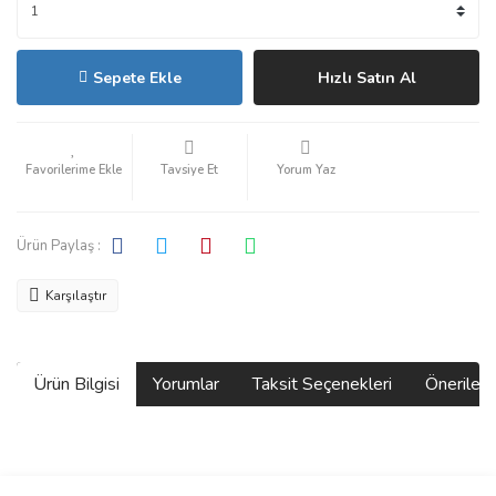
Sepete Ekle
Hızlı Satın Al
Tavsiye Et
Yorum Yaz
Ürün Paylaş :
Karşılaştır
Ürün Bilgisi
Yorumlar
Taksit Seçenekleri
Önerilerin
Bu ürünün fiyat bilgisi, resim, ürün açıklamalarında ve diğer
konularda yetersiz gördüğünüz noktaları öneri formunu kullanarak