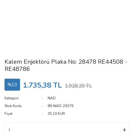
Kalem Enjektörü Plaka No: 28478 RE44508 -
RE48786
1.735,38 TL
%10
1.928,20 TL
Kategori
NAD
Stok Kodu
89-NAD-29279
Fiyat
35,10 EUR