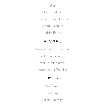
Görüş ve önerileriniz için teşekkür ederiz.
İletişim
Yorum Yaz
Kargo Takibi
Ürün resmi kalitesiz, bozuk veya görüntülenemiyor.
Havale Bildirim Formu
Ürün açıklamasında eksik bilgiler bulunuyor.
Sipariş Sorgula
Ürün bilgilerinde hatalar bulunuyor.
İletişim Formu
Ürün fiyatı diğer sitelerden daha pahalı.
Bu ürüne benzer farklı alternatifler olmalı.
ALIŞVERİŞ
Mesafeli Satış Sözleşmesi
Gizlilik ve Güvenlik
İptal ve İade Şartları
Kişisel Veriler Politikası
Gönder
ÜYELİK
Yeni Üyelik
Üye Girişi
Şifremi Unuttum