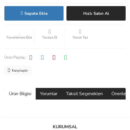
Sepete Ekle
Hızlı Satın Al
Tavsiye Et
Yorum Yaz
Ürün Paylaş :
Karşılaştır
Ürün Bilgisi
Yorumlar
Taksit Seçenekleri
Önerilerin
Bu ürünün fiyat bilgisi, resim, ürün açıklamalarında ve diğer
konularda yetersiz gördüğünüz noktaları öneri formunu kullanarak
Bu ürüne ilk yorumu siz yapın!
KURUMSAL
tarafımıza iletebilirsiniz.