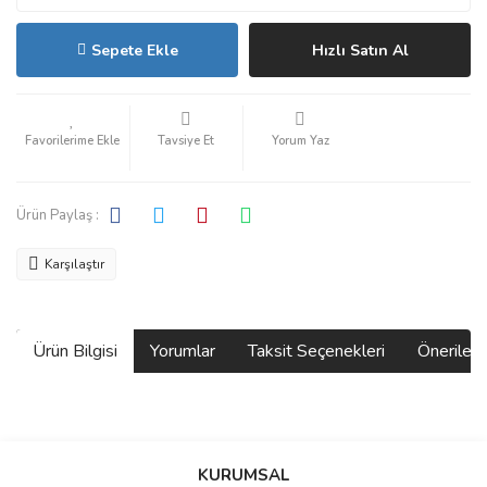
Sepete Ekle
Hızlı Satın Al
Tavsiye Et
Yorum Yaz
Ürün Paylaş :
Karşılaştır
Ürün Bilgisi
Yorumlar
Taksit Seçenekleri
Önerilerin
Bu ürünün fiyat bilgisi, resim, ürün açıklamalarında ve diğer
konularda yetersiz gördüğünüz noktaları öneri formunu kullanarak
Bu ürüne ilk yorumu siz yapın!
KURUMSAL
tarafımıza iletebilirsiniz.