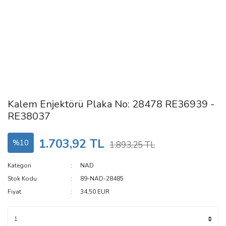
Kalem Enjektörü Plaka No: 28478 RE36939 -
RE38037
1.703,92 TL
%10
1.893,25 TL
Kategori
NAD
Stok Kodu
89-NAD-28485
Fiyat
34,50 EUR