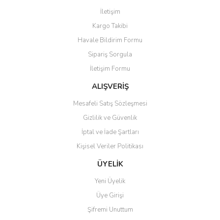
Görüş ve önerileriniz için teşekkür ederiz.
İletişim
Yorum Yaz
Kargo Takibi
Ürün resmi kalitesiz, bozuk veya görüntülenemiyor.
Havale Bildirim Formu
Ürün açıklamasında eksik bilgiler bulunuyor.
Sipariş Sorgula
Ürün bilgilerinde hatalar bulunuyor.
İletişim Formu
Ürün fiyatı diğer sitelerden daha pahalı.
Bu ürüne benzer farklı alternatifler olmalı.
ALIŞVERİŞ
Mesafeli Satış Sözleşmesi
Gizlilik ve Güvenlik
İptal ve İade Şartları
Kişisel Veriler Politikası
Gönder
ÜYELİK
Yeni Üyelik
Üye Girişi
Şifremi Unuttum