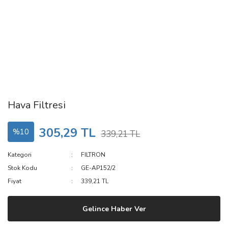
Hava Filtresi
305,29 TL
%10
339,21 TL
Kategori
FILTRON
Stok Kodu
GE-AP152/2
Fiyat
339,21 TL
Gelince Haber Ver