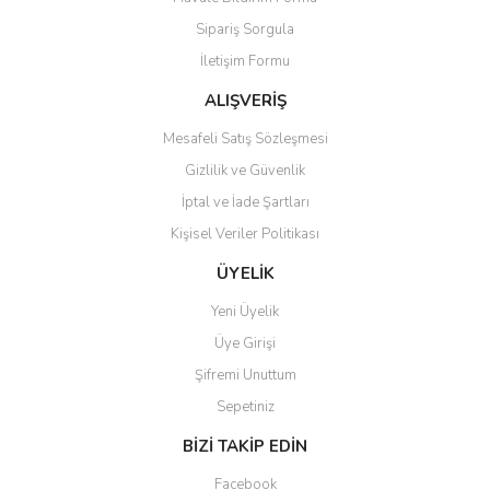
Ürün açıklamasında eksik bilgiler bulunuyor.
Sipariş Sorgula
Ürün bilgilerinde hatalar bulunuyor.
İletişim Formu
Ürün fiyatı diğer sitelerden daha pahalı.
Bu ürüne benzer farklı alternatifler olmalı.
ALIŞVERİŞ
Mesafeli Satış Sözleşmesi
Gizlilik ve Güvenlik
İptal ve İade Şartları
Kişisel Veriler Politikası
Gönder
ÜYELİK
Yeni Üyelik
Üye Girişi
Şifremi Unuttum
Sepetiniz
BİZİ TAKİP EDİN
Facebook