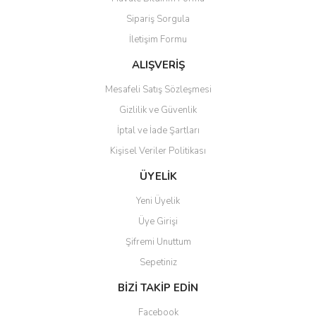
Ürün açıklamasında eksik bilgiler bulunuyor.
Sipariş Sorgula
Ürün bilgilerinde hatalar bulunuyor.
İletişim Formu
Ürün fiyatı diğer sitelerden daha pahalı.
Bu ürüne benzer farklı alternatifler olmalı.
ALIŞVERİŞ
Mesafeli Satış Sözleşmesi
Gizlilik ve Güvenlik
İptal ve İade Şartları
Kişisel Veriler Politikası
Gönder
ÜYELİK
Yeni Üyelik
Üye Girişi
Şifremi Unuttum
Sepetiniz
BİZİ TAKİP EDİN
Facebook