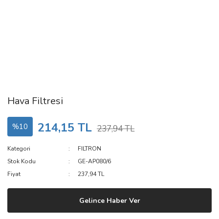
Hava Filtresi
214,15 TL
%10
237,94 TL
Kategori
FILTRON
Stok Kodu
GE-AP080/6
Fiyat
237,94 TL
Gelince Haber Ver