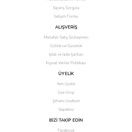
Ürün açıklamasında eksik bilgiler bulunuyor.
Sipariş Sorgula
Ürün bilgilerinde hatalar bulunuyor.
İletişim Formu
Ürün fiyatı diğer sitelerden daha pahalı.
Bu ürüne benzer farklı alternatifler olmalı.
ALIŞVERİŞ
Mesafeli Satış Sözleşmesi
Gizlilik ve Güvenlik
İptal ve İade Şartları
Kişisel Veriler Politikası
Gönder
ÜYELİK
Yeni Üyelik
Üye Girişi
Şifremi Unuttum
Sepetiniz
BİZİ TAKİP EDİN
Facebook