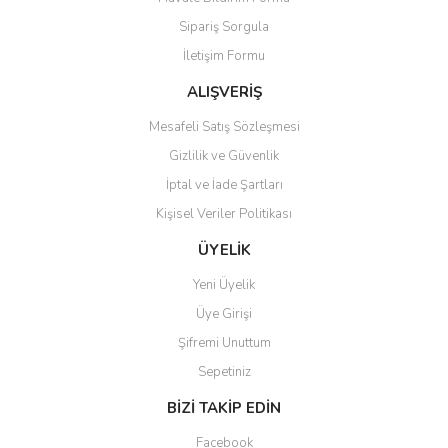
Ürün açıklamasında eksik bilgiler bulunuyor.
Sipariş Sorgula
Ürün bilgilerinde hatalar bulunuyor.
İletişim Formu
Ürün fiyatı diğer sitelerden daha pahalı.
Bu ürüne benzer farklı alternatifler olmalı.
ALIŞVERİŞ
Mesafeli Satış Sözleşmesi
Gizlilik ve Güvenlik
İptal ve İade Şartları
Kişisel Veriler Politikası
Gönder
ÜYELİK
Yeni Üyelik
Üye Girişi
Şifremi Unuttum
Sepetiniz
BİZİ TAKİP EDİN
Facebook