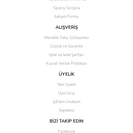
Ürün açıklamasında eksik bilgiler bulunuyor.
Sipariş Sorgula
Ürün bilgilerinde hatalar bulunuyor.
İletişim Formu
Ürün fiyatı diğer sitelerden daha pahalı.
Bu ürüne benzer farklı alternatifler olmalı.
ALIŞVERİŞ
Mesafeli Satış Sözleşmesi
Gizlilik ve Güvenlik
İptal ve İade Şartları
Kişisel Veriler Politikası
Gönder
ÜYELİK
Yeni Üyelik
Üye Girişi
Şifremi Unuttum
Sepetiniz
BİZİ TAKİP EDİN
Facebook