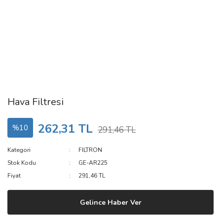
Hava Filtresi
262,31 TL
%10
291,46 TL
Kategori
FILTRON
Stok Kodu
GE-AR225
Fiyat
291,46 TL
Gelince Haber Ver