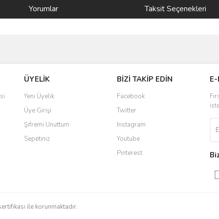
Yorumlar
Taksit Seçenekleri
ve diğer konularda yetersiz gördüğünüz noktaları öneri formunu kullanarak taraf
Bu ürüne ilk yorumu siz yapın!
ÜYELİK
BİZİ TAKİP EDİN
E-
r.
Yorum Yaz
si
Yeni Üyelik
Facebook
Fır
ist
Üye Girişi
Twitter
Şifremi Unuttum
Instagram
Sepetiniz
Youtube
Pinterest
Bi
Gönder
sertifikası ile korunmaktadır.