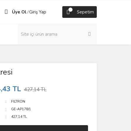
Üye Ol
Giriş Yap
Sepetim
/
resi
,43 TL
427,14 TL
FILTRON
GE-AP178/1
427,14 TL