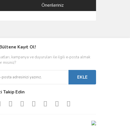
Önerileriniz
ımıza iletebilirsiniz.
Bültene Kayıt Ol!
satları, kampanya ve duyuruları ile ilgili e-posta almak
er misiniz?
EKLE
zi Takip Edin