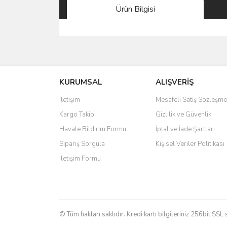
Ürün Bilgisi
Bu ürünün fiyat bilgisi, resim, ürün açıklamalarında 
Görüş ve önerileriniz için teşekkür ederiz.
KURUMSAL
ALIŞVERİŞ
Ürün resmi kalitesiz, bozuk veya görüntülenemiyo
Ürün açıklamasında eksik bilgiler bulunuyor.
İletişim
Mesafeli Satış Sözleşme
Ürün bilgilerinde hatalar bulunuyor.
Kargo Takibi
Gizlilik ve Güvenlik
Ürün fiyatı diğer sitelerden daha pahalı.
Havale Bildirim Formu
İptal ve İade Şartları
Bu ürüne benzer farklı alternatifler olmalı.
Sipariş Sorgula
Kişisel Veriler Politikası
İletişim Formu
© Tüm hakları saklıdır. Kredi kartı bilgileriniz 256bit SSL 