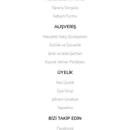
Ürün açıklamasında eksik bilgiler bulunuyor.
Sipariş Sorgula
Ürün bilgilerinde hatalar bulunuyor.
İletişim Formu
Ürün fiyatı diğer sitelerden daha pahalı.
Bu ürüne benzer farklı alternatifler olmalı.
ALIŞVERİŞ
Mesafeli Satış Sözleşmesi
Gizlilik ve Güvenlik
İptal ve İade Şartları
Kişisel Veriler Politikası
Gönder
ÜYELİK
Yeni Üyelik
Üye Girişi
Şifremi Unuttum
Sepetiniz
BİZİ TAKİP EDİN
Facebook