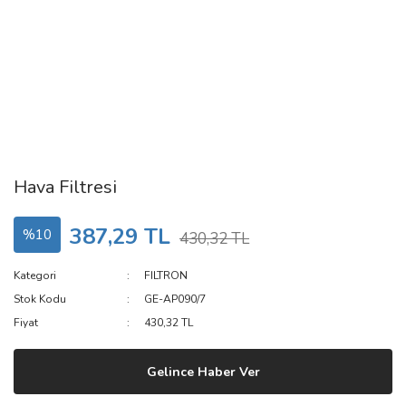
Hava Filtresi
387,29 TL
%10
430,32 TL
Kategori
FILTRON
Stok Kodu
GE-AP090/7
Fiyat
430,32 TL
Gelince Haber Ver