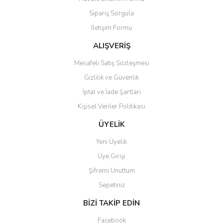
Ürün açıklamasında eksik bilgiler bulunuyor.
Sipariş Sorgula
Ürün bilgilerinde hatalar bulunuyor.
İletişim Formu
Ürün fiyatı diğer sitelerden daha pahalı.
Bu ürüne benzer farklı alternatifler olmalı.
ALIŞVERİŞ
Mesafeli Satış Sözleşmesi
Gizlilik ve Güvenlik
İptal ve İade Şartları
Kişisel Veriler Politikası
Gönder
ÜYELİK
Yeni Üyelik
Üye Girişi
Şifremi Unuttum
Sepetiniz
BİZİ TAKİP EDİN
Facebook