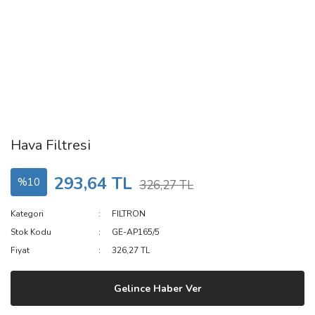
Hava Filtresi
293,64 TL
%10
326,27 TL
Kategori
FILTRON
Stok Kodu
GE-AP165/5
Fiyat
326,27 TL
Gelince Haber Ver