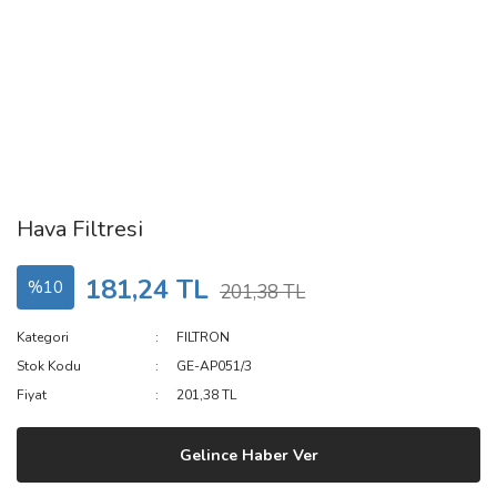
Hava Filtresi
181,24 TL
%10
201,38 TL
Kategori
FILTRON
Stok Kodu
GE-AP051/3
Fiyat
201,38 TL
Gelince Haber Ver