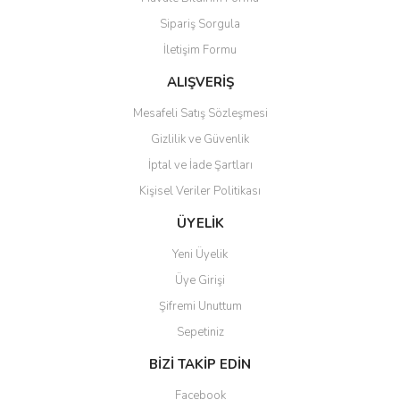
Ürün açıklamasında eksik bilgiler bulunuyor.
Sipariş Sorgula
Ürün bilgilerinde hatalar bulunuyor.
İletişim Formu
Ürün fiyatı diğer sitelerden daha pahalı.
Bu ürüne benzer farklı alternatifler olmalı.
ALIŞVERİŞ
Mesafeli Satış Sözleşmesi
Gizlilik ve Güvenlik
İptal ve İade Şartları
Kişisel Veriler Politikası
Gönder
ÜYELİK
Yeni Üyelik
Üye Girişi
Şifremi Unuttum
Sepetiniz
BİZİ TAKİP EDİN
Facebook