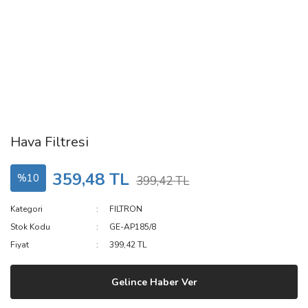
Hava Filtresi
359,48 TL
%10
399,42 TL
Kategori
FILTRON
Stok Kodu
GE-AP185/8
Fiyat
399,42 TL
Gelince Haber Ver