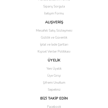
Ürün açıklamasında eksik bilgiler bulunuyor.
Sipariş Sorgula
Ürün bilgilerinde hatalar bulunuyor.
İletişim Formu
Ürün fiyatı diğer sitelerden daha pahalı.
Bu ürüne benzer farklı alternatifler olmalı.
ALIŞVERİŞ
Mesafeli Satış Sözleşmesi
Gizlilik ve Güvenlik
İptal ve İade Şartları
Kişisel Veriler Politikası
Gönder
ÜYELİK
Yeni Üyelik
Üye Girişi
Şifremi Unuttum
Sepetiniz
BİZİ TAKİP EDİN
Facebook