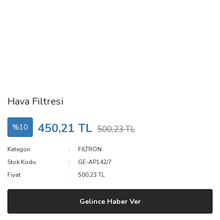
Hava Filtresi
450,21 TL
%10
500,23 TL
Kategori
FILTRON
Stok Kodu
GE-AP142/7
Fiyat
500,23 TL
Gelince Haber Ver