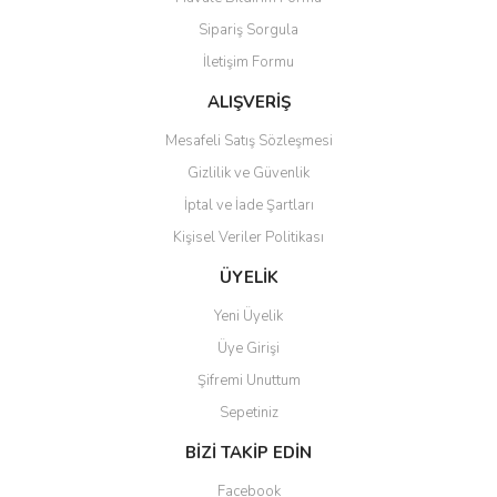
Ürün açıklamasında eksik bilgiler bulunuyor.
Sipariş Sorgula
Ürün bilgilerinde hatalar bulunuyor.
İletişim Formu
Ürün fiyatı diğer sitelerden daha pahalı.
Bu ürüne benzer farklı alternatifler olmalı.
ALIŞVERİŞ
Mesafeli Satış Sözleşmesi
Gizlilik ve Güvenlik
İptal ve İade Şartları
Kişisel Veriler Politikası
Gönder
ÜYELİK
Yeni Üyelik
Üye Girişi
Şifremi Unuttum
Sepetiniz
BİZİ TAKİP EDİN
Facebook