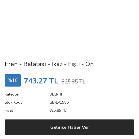
Fren - Balatası - İkaz - Fişli - Ön
743,27 TL
%10
825,85 TL
Kategori
DELPHI
Stok Kodu
GE-LP1586
Fiyat
825,85 TL
Gelince Haber Ver