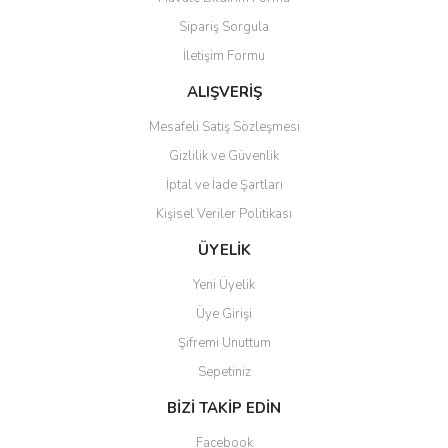
Ürün açıklamasında eksik bilgiler bulunuyor.
Sipariş Sorgula
Ürün bilgilerinde hatalar bulunuyor.
İletişim Formu
Ürün fiyatı diğer sitelerden daha pahalı.
Bu ürüne benzer farklı alternatifler olmalı.
ALIŞVERİŞ
Mesafeli Satış Sözleşmesi
Gizlilik ve Güvenlik
İptal ve İade Şartları
Kişisel Veriler Politikası
Gönder
ÜYELİK
Yeni Üyelik
Üye Girişi
Şifremi Unuttum
Sepetiniz
BİZİ TAKİP EDİN
Facebook