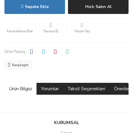
Sepete Ekle
Hızlı Satın Al
Tavsiye Et
Yorum Yaz
Ürün Paylaş :
Karşılaştır
Ürün Bilgisi
Yorumlar
Taksit Seçenekleri
Önerilerin
Bu ürünün fiyat bilgisi, resim, ürün açıklamalarında ve diğer
konularda yetersiz gördüğünüz noktaları öneri formunu kullanarak
Bu ürüne ilk yorumu siz yapın!
KURUMSAL
tarafımıza iletebilirsiniz.
Görüş ve önerileriniz için teşekkür ederiz.