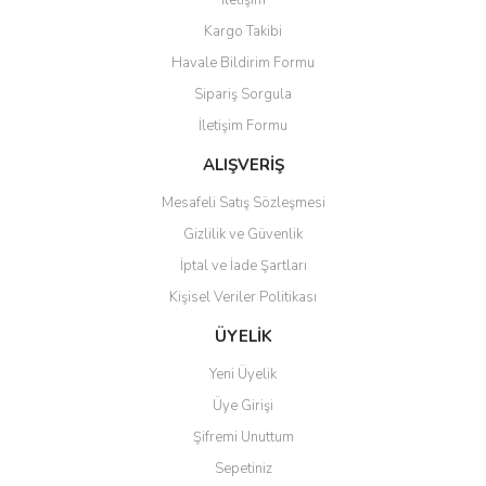
İletişim
Yorum Yaz
Kargo Takibi
Ürün resmi kalitesiz, bozuk veya görüntülenemiyor.
Havale Bildirim Formu
Ürün açıklamasında eksik bilgiler bulunuyor.
Sipariş Sorgula
Ürün bilgilerinde hatalar bulunuyor.
İletişim Formu
Ürün fiyatı diğer sitelerden daha pahalı.
Bu ürüne benzer farklı alternatifler olmalı.
ALIŞVERİŞ
Mesafeli Satış Sözleşmesi
Gizlilik ve Güvenlik
İptal ve İade Şartları
Kişisel Veriler Politikası
Gönder
ÜYELİK
Yeni Üyelik
Üye Girişi
Şifremi Unuttum
Sepetiniz