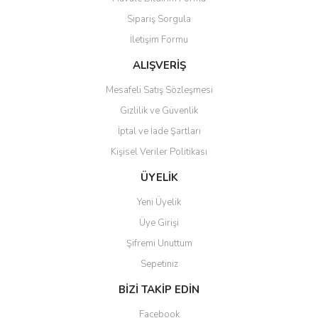
Ürün açıklamasında eksik bilgiler bulunuyor.
Sipariş Sorgula
Ürün bilgilerinde hatalar bulunuyor.
İletişim Formu
Ürün fiyatı diğer sitelerden daha pahalı.
Bu ürüne benzer farklı alternatifler olmalı.
ALIŞVERİŞ
Mesafeli Satış Sözleşmesi
Gizlilik ve Güvenlik
İptal ve İade Şartları
Kişisel Veriler Politikası
Gönder
ÜYELİK
Yeni Üyelik
Üye Girişi
Şifremi Unuttum
Sepetiniz
BİZİ TAKİP EDİN
Facebook