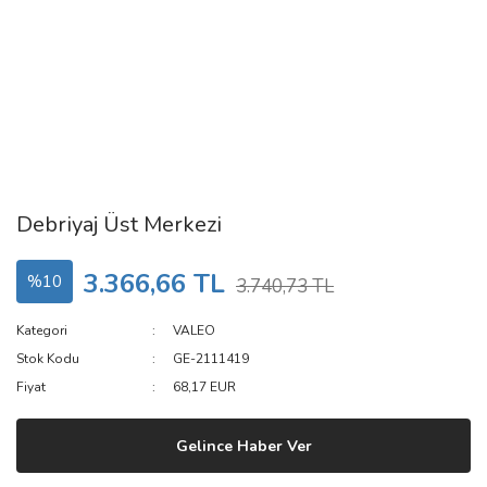
Debriyaj Üst Merkezi
3.366,66 TL
%10
3.740,73 TL
Kategori
VALEO
Stok Kodu
GE-2111419
Fiyat
68,17 EUR
Gelince Haber Ver