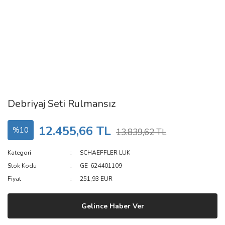
Debriyaj Seti Rulmansız
12.455,66 TL
%10
13.839,62 TL
Kategori
SCHAEFFLER LUK
Stok Kodu
GE-624401109
Fiyat
251,93 EUR
Gelince Haber Ver