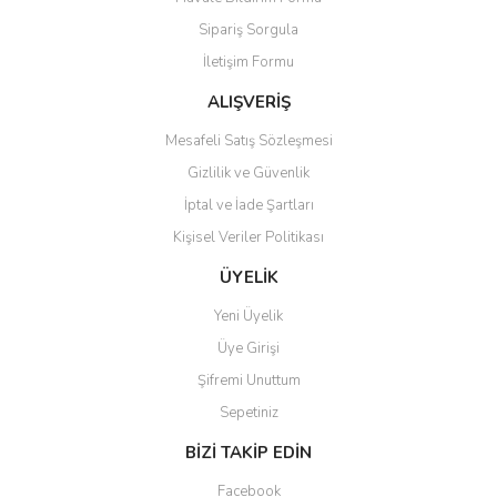
Ürün açıklamasında eksik bilgiler bulunuyor.
Sipariş Sorgula
Ürün bilgilerinde hatalar bulunuyor.
İletişim Formu
Ürün fiyatı diğer sitelerden daha pahalı.
Bu ürüne benzer farklı alternatifler olmalı.
ALIŞVERİŞ
Mesafeli Satış Sözleşmesi
Gizlilik ve Güvenlik
İptal ve İade Şartları
Kişisel Veriler Politikası
Gönder
ÜYELİK
Yeni Üyelik
Üye Girişi
Şifremi Unuttum
Sepetiniz
BİZİ TAKİP EDİN
Facebook