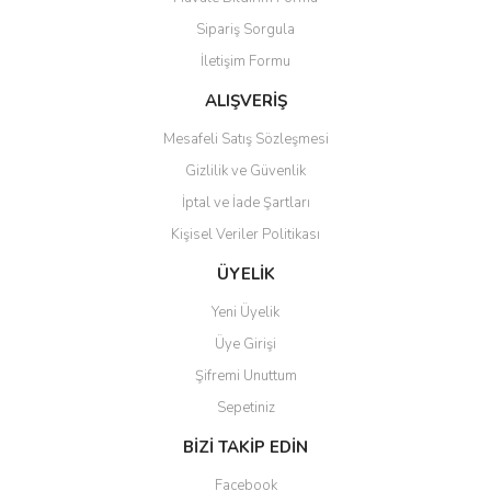
Ürün açıklamasında eksik bilgiler bulunuyor.
Sipariş Sorgula
Ürün bilgilerinde hatalar bulunuyor.
İletişim Formu
Ürün fiyatı diğer sitelerden daha pahalı.
Bu ürüne benzer farklı alternatifler olmalı.
ALIŞVERİŞ
Mesafeli Satış Sözleşmesi
Gizlilik ve Güvenlik
İptal ve İade Şartları
Kişisel Veriler Politikası
Gönder
ÜYELİK
Yeni Üyelik
Üye Girişi
Şifremi Unuttum
Sepetiniz
BİZİ TAKİP EDİN
Facebook