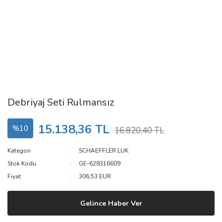
Debriyaj Seti Rulmansız
15.138,36 TL
%10
16.820,40 TL
Kategori
SCHAEFFLER LUK
Stok Kodu
GE-628316609
Fiyat
306,53 EUR
Gelince Haber Ver