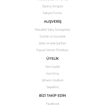
Ürün açıklamasında eksik bilgiler bulunuyor.
Sipariş Sorgula
Ürün bilgilerinde hatalar bulunuyor.
İletişim Formu
Ürün fiyatı diğer sitelerden daha pahalı.
Bu ürüne benzer farklı alternatifler olmalı.
ALIŞVERİŞ
Mesafeli Satış Sözleşmesi
Gizlilik ve Güvenlik
İptal ve İade Şartları
Kişisel Veriler Politikası
Gönder
ÜYELİK
Yeni Üyelik
Üye Girişi
Şifremi Unuttum
Sepetiniz
BİZİ TAKİP EDİN
Facebook