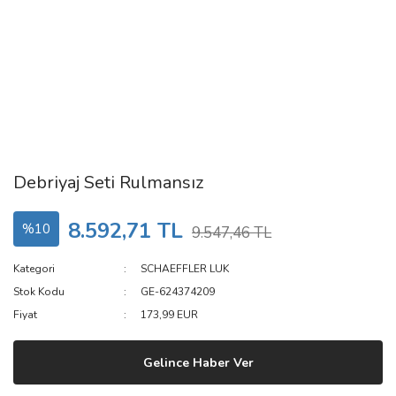
Debriyaj Seti Rulmansız
8.592,71 TL
%10
9.547,46 TL
Kategori
SCHAEFFLER LUK
Stok Kodu
GE-624374209
Fiyat
173,99 EUR
Gelince Haber Ver