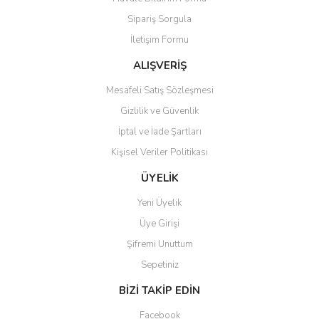
Ürün açıklamasında eksik bilgiler bulunuyor.
Sipariş Sorgula
Ürün bilgilerinde hatalar bulunuyor.
İletişim Formu
Ürün fiyatı diğer sitelerden daha pahalı.
Bu ürüne benzer farklı alternatifler olmalı.
ALIŞVERİŞ
Mesafeli Satış Sözleşmesi
Gizlilik ve Güvenlik
İptal ve İade Şartları
Kişisel Veriler Politikası
Gönder
ÜYELİK
Yeni Üyelik
Üye Girişi
Şifremi Unuttum
Sepetiniz
BİZİ TAKİP EDİN
Facebook