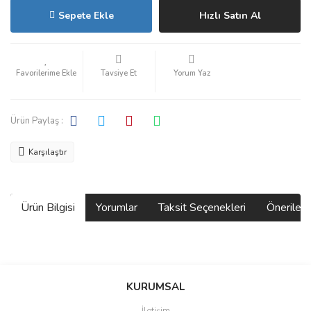
Sepete Ekle
Hızlı Satın Al
Tavsiye Et
Yorum Yaz
Ürün Paylaş :
Karşılaştır
Ürün Bilgisi
Yorumlar
Taksit Seçenekleri
Önerilerin
Bu ürünün fiyat bilgisi, resim, ürün açıklamalarında ve diğer
konularda yetersiz gördüğünüz noktaları öneri formunu kullanarak
Bu ürüne ilk yorumu siz yapın!
KURUMSAL
tarafımıza iletebilirsiniz.
Görüş ve önerileriniz için teşekkür ederiz.