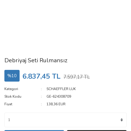
Debriyaj Seti Rulmansız
6.837,45 TL
%10
7.597,17 TL
Kategori
SCHAEFFLER LUK
Stok Kodu
GE-624308709
Fiyat
138,36 EUR