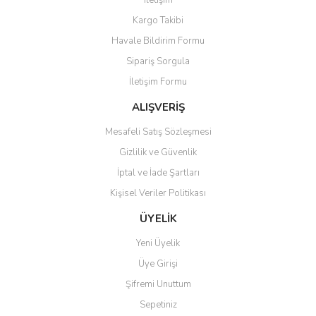
İletişim
Yorum Yaz
Kargo Takibi
Ürün resmi kalitesiz, bozuk veya görüntülenemiyor.
Havale Bildirim Formu
Ürün açıklamasında eksik bilgiler bulunuyor.
Sipariş Sorgula
Ürün bilgilerinde hatalar bulunuyor.
İletişim Formu
Ürün fiyatı diğer sitelerden daha pahalı.
Bu ürüne benzer farklı alternatifler olmalı.
ALIŞVERİŞ
Mesafeli Satış Sözleşmesi
Gizlilik ve Güvenlik
İptal ve İade Şartları
Kişisel Veriler Politikası
Gönder
ÜYELİK
Yeni Üyelik
Üye Girişi
Şifremi Unuttum
Sepetiniz