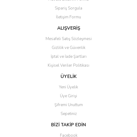
Ürün açıklamasında eksik bilgiler bulunuyor.
Sipariş Sorgula
Ürün bilgilerinde hatalar bulunuyor.
İletişim Formu
Ürün fiyatı diğer sitelerden daha pahalı.
Bu ürüne benzer farklı alternatifler olmalı.
ALIŞVERİŞ
Mesafeli Satış Sözleşmesi
Gizlilik ve Güvenlik
İptal ve İade Şartları
Kişisel Veriler Politikası
Gönder
ÜYELİK
Yeni Üyelik
Üye Girişi
Şifremi Unuttum
Sepetiniz
BİZİ TAKİP EDİN
Facebook