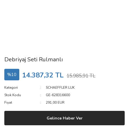
Debriyaj Seti Rulmanlı
14.387,32 TL
%10
15.985,91 TL
Kategori
SCHAEFFLER LUK
Stok Kodu
GE-628316600
Fiyat
291,00 EUR
Gelince Haber Ver