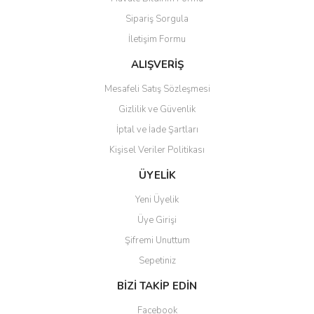
Ürün açıklamasında eksik bilgiler bulunuyor.
Sipariş Sorgula
Ürün bilgilerinde hatalar bulunuyor.
İletişim Formu
Ürün fiyatı diğer sitelerden daha pahalı.
Bu ürüne benzer farklı alternatifler olmalı.
ALIŞVERİŞ
Mesafeli Satış Sözleşmesi
Gizlilik ve Güvenlik
İptal ve İade Şartları
Kişisel Veriler Politikası
Gönder
ÜYELİK
Yeni Üyelik
Üye Girişi
Şifremi Unuttum
Sepetiniz
BİZİ TAKİP EDİN
Facebook