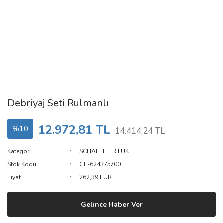
Debriyaj Seti Rulmanlı
12.972,81 TL
%10
14.414,24 TL
Kategori
SCHAEFFLER LUK
Stok Kodu
GE-624375700
Fiyat
262,39 EUR
Gelince Haber Ver