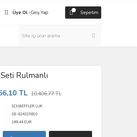
Üye Ol
Giriş Yap
Sepetim
/
 Seti Rulmanlı
66,10 TL
10.406,77 TL
SCHAEFFLER LUK
GE-624315810
189,44 EUR