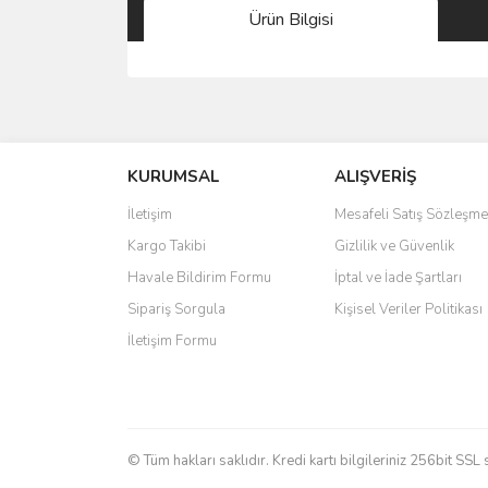
Ürün Bilgisi
Bu ürünün fiyat bilgisi, resim, ürün açıklamalarında 
Görüş ve önerileriniz için teşekkür ederiz.
KURUMSAL
ALIŞVERİŞ
Ürün resmi kalitesiz, bozuk veya görüntülenemiyo
Ürün açıklamasında eksik bilgiler bulunuyor.
İletişim
Mesafeli Satış Sözleşme
Ürün bilgilerinde hatalar bulunuyor.
Kargo Takibi
Gizlilik ve Güvenlik
Ürün fiyatı diğer sitelerden daha pahalı.
Havale Bildirim Formu
İptal ve İade Şartları
Bu ürüne benzer farklı alternatifler olmalı.
Sipariş Sorgula
Kişisel Veriler Politikası
İletişim Formu
© Tüm hakları saklıdır. Kredi kartı bilgileriniz 256bit SSL 