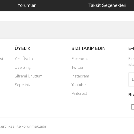
Yorumlar
Taksit Seçenekleri
ve diğer konularda yetersiz gördüğünüz noktaları öneri formunu kullanarak taraf
Bu ürüne ilk yorumu siz yapın!
ÜYELİK
BİZİ TAKİP EDİN
E-
r.
Yorum Yaz
si
Yeni Üyelik
Facebook
Fır
ist
Üye Girişi
Twitter
Şifremi Unuttum
Instagram
Sepetiniz
Youtube
Pinterest
Bi
Gönder
sertifikası ile korunmaktadır.