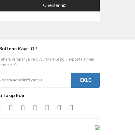
Önerileriniz
ımıza iletebilirsiniz.
Bültene Kayıt Ol!
satları, kampanya ve duyuruları ile ilgili e-posta almak
er misiniz?
EKLE
zi Takip Edin