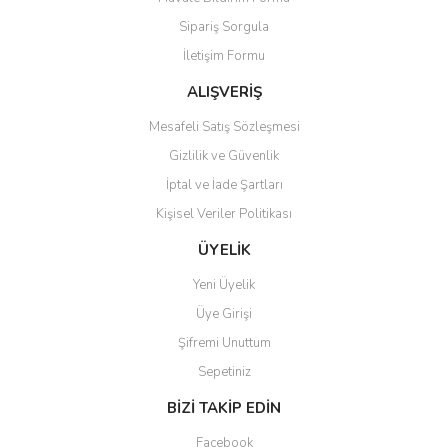
Ürün açıklamasında eksik bilgiler bulunuyor.
Sipariş Sorgula
Ürün bilgilerinde hatalar bulunuyor.
İletişim Formu
Ürün fiyatı diğer sitelerden daha pahalı.
Bu ürüne benzer farklı alternatifler olmalı.
ALIŞVERİŞ
Mesafeli Satış Sözleşmesi
Gizlilik ve Güvenlik
İptal ve İade Şartları
Kişisel Veriler Politikası
Gönder
ÜYELİK
Yeni Üyelik
Üye Girişi
Şifremi Unuttum
Sepetiniz
BİZİ TAKİP EDİN
Facebook