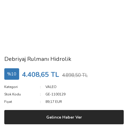
Debriyaj Rulmanı Hidrolik
4.408,65 TL
%10
4.898,50 TL
Kategori
VALEO
Stok Kodu
GE-1100129
Fiyat
89,17 EUR
Gelince Haber Ver