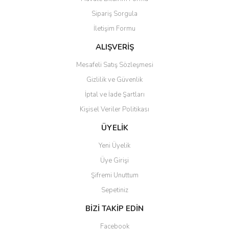
Ürün açıklamasında eksik bilgiler bulunuyor.
Sipariş Sorgula
Ürün bilgilerinde hatalar bulunuyor.
İletişim Formu
Ürün fiyatı diğer sitelerden daha pahalı.
Bu ürüne benzer farklı alternatifler olmalı.
ALIŞVERİŞ
Mesafeli Satış Sözleşmesi
Gizlilik ve Güvenlik
İptal ve İade Şartları
Kişisel Veriler Politikası
Gönder
ÜYELİK
Yeni Üyelik
Üye Girişi
Şifremi Unuttum
Sepetiniz
BİZİ TAKİP EDİN
Facebook