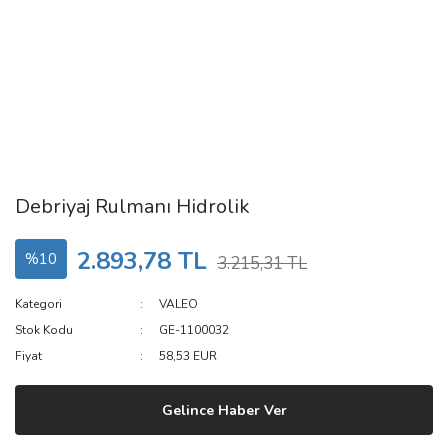
Debriyaj Rulmanı Hidrolik
2.893,78 TL
%10
3.215,31 TL
Kategori
VALEO
Stok Kodu
GE-1100032
Fiyat
58,53 EUR
Gelince Haber Ver