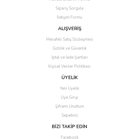
Ürün açıklamasında eksik bilgiler bulunuyor.
Sipariş Sorgula
Ürün bilgilerinde hatalar bulunuyor.
İletişim Formu
Ürün fiyatı diğer sitelerden daha pahalı.
Bu ürüne benzer farklı alternatifler olmalı.
ALIŞVERİŞ
Mesafeli Satış Sözleşmesi
Gizlilik ve Güvenlik
İptal ve İade Şartları
Kişisel Veriler Politikası
Gönder
ÜYELİK
Yeni Üyelik
Üye Girişi
Şifremi Unuttum
Sepetiniz
BİZİ TAKİP EDİN
Facebook