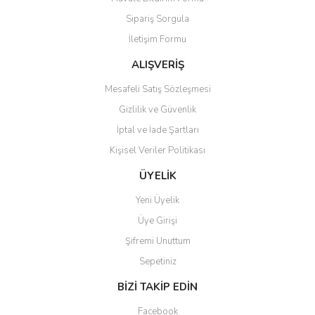
Ürün açıklamasında eksik bilgiler bulunuyor.
Sipariş Sorgula
Ürün bilgilerinde hatalar bulunuyor.
İletişim Formu
Ürün fiyatı diğer sitelerden daha pahalı.
Bu ürüne benzer farklı alternatifler olmalı.
ALIŞVERİŞ
Mesafeli Satış Sözleşmesi
Gizlilik ve Güvenlik
İptal ve İade Şartları
Kişisel Veriler Politikası
Gönder
ÜYELİK
Yeni Üyelik
Üye Girişi
Şifremi Unuttum
Sepetiniz
BİZİ TAKİP EDİN
Facebook