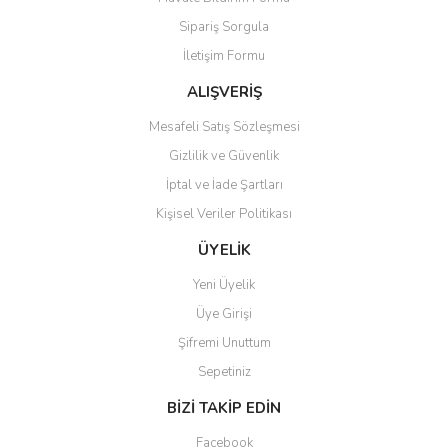
Ürün açıklamasında eksik bilgiler bulunuyor.
Sipariş Sorgula
Ürün bilgilerinde hatalar bulunuyor.
İletişim Formu
Ürün fiyatı diğer sitelerden daha pahalı.
Bu ürüne benzer farklı alternatifler olmalı.
ALIŞVERİŞ
Mesafeli Satış Sözleşmesi
Gizlilik ve Güvenlik
İptal ve İade Şartları
Kişisel Veriler Politikası
Gönder
ÜYELİK
Yeni Üyelik
Üye Girişi
Şifremi Unuttum
Sepetiniz
BİZİ TAKİP EDİN
Facebook