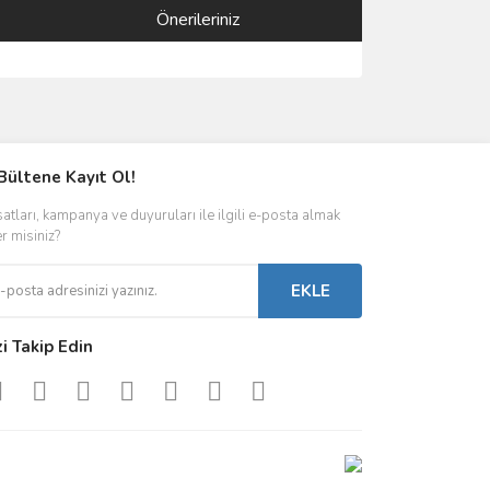
Önerileriniz
ımıza iletebilirsiniz.
Bültene Kayıt Ol!
satları, kampanya ve duyuruları ile ilgili e-posta almak
er misiniz?
EKLE
zi Takip Edin