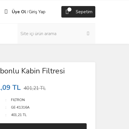
Üye Ol
Giriş Yap
Sepetim
/
bonlu Kabin Filtresi
,09 TL
401,21 TL
FILTRON
GE-K1316A
401,21 TL