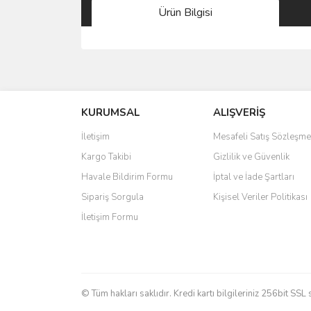
Ürün Bilgisi
Bu ürünün fiyat bilgisi, resim, ürün açıklamalarında 
Görüş ve önerileriniz için teşekkür ederiz.
KURUMSAL
ALIŞVERİŞ
Ürün resmi kalitesiz, bozuk veya görüntülenemiyo
Ürün açıklamasında eksik bilgiler bulunuyor.
İletişim
Mesafeli Satış Sözleşme
Ürün bilgilerinde hatalar bulunuyor.
Kargo Takibi
Gizlilik ve Güvenlik
Ürün fiyatı diğer sitelerden daha pahalı.
Havale Bildirim Formu
İptal ve İade Şartları
Bu ürüne benzer farklı alternatifler olmalı.
Sipariş Sorgula
Kişisel Veriler Politikası
İletişim Formu
© Tüm hakları saklıdır. Kredi kartı bilgileriniz 256bit SSL 