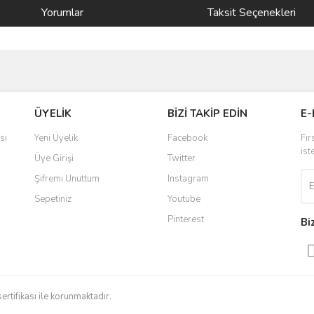
Yorumlar
Taksit Seçenekleri
ve diğer konularda yetersiz gördüğünüz noktaları öneri formunu kullanarak taraf
Bu ürüne ilk yorumu siz yapın!
ÜYELİK
BİZİ TAKİP EDİN
E-
r.
Yorum Yaz
si
Yeni Üyelik
Facebook
Fır
ist
Üye Girişi
Twitter
Şifremi Unuttum
Instagram
Sepetiniz
Youtube
Pinterest
Bi
Gönder
sertifikası ile korunmaktadır.