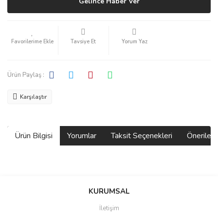
Gelince Haber Ver
Tavsiye Et
Yorum Yaz
Ürün Paylaş :
Karşılaştır
Ürün Bilgisi
Yorumlar
Taksit Seçenekleri
Önerilerin
Bu ürünün fiyat bilgisi, resim, ürün açıklamalarında ve diğer
konularda yetersiz gördüğünüz noktaları öneri formunu kullanarak
Bu ürüne ilk yorumu siz yapın!
KURUMSAL
tarafımıza iletebilirsiniz.
Görüş ve önerileriniz için teşekkür ederiz.
İletişim
Yorum Yaz