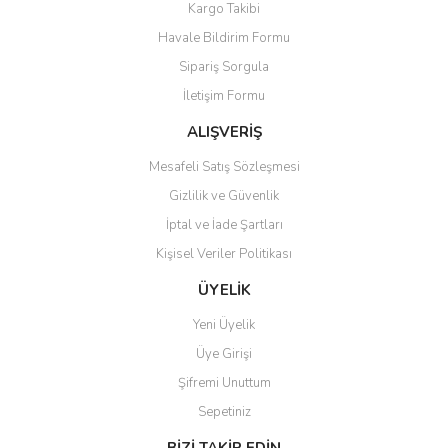
Kargo Takibi
Ürün resmi kalitesiz, bozuk veya görüntülenemiyor.
Havale Bildirim Formu
Ürün açıklamasında eksik bilgiler bulunuyor.
Sipariş Sorgula
Ürün bilgilerinde hatalar bulunuyor.
İletişim Formu
Ürün fiyatı diğer sitelerden daha pahalı.
Bu ürüne benzer farklı alternatifler olmalı.
ALIŞVERİŞ
Mesafeli Satış Sözleşmesi
Gizlilik ve Güvenlik
İptal ve İade Şartları
Kişisel Veriler Politikası
Gönder
ÜYELİK
Yeni Üyelik
Üye Girişi
Şifremi Unuttum
Sepetiniz