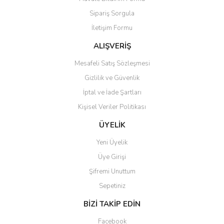
Ürün açıklamasında eksik bilgiler bulunuyor.
Sipariş Sorgula
Ürün bilgilerinde hatalar bulunuyor.
İletişim Formu
Ürün fiyatı diğer sitelerden daha pahalı.
Bu ürüne benzer farklı alternatifler olmalı.
ALIŞVERİŞ
Mesafeli Satış Sözleşmesi
Gizlilik ve Güvenlik
İptal ve İade Şartları
Kişisel Veriler Politikası
Gönder
ÜYELİK
Yeni Üyelik
Üye Girişi
Şifremi Unuttum
Sepetiniz
BİZİ TAKİP EDİN
Facebook