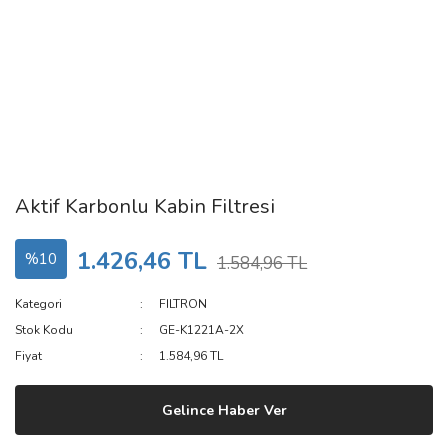
Aktif Karbonlu Kabin Filtresi
1.426,46 TL
%10
1.584,96 TL
Kategori
FILTRON
Stok Kodu
GE-K1221A-2X
Fiyat
1.584,96 TL
Gelince Haber Ver